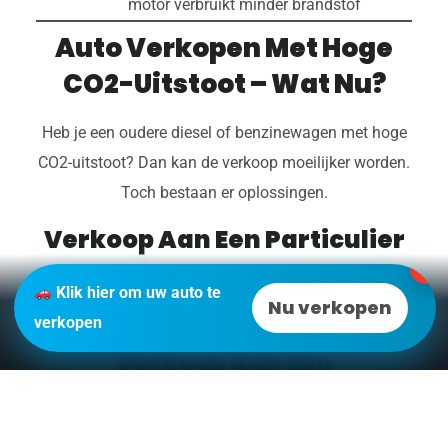
motor verbruikt minder brandstof
Auto Verkopen Met Hoge
CO2-Uitstoot – Wat Nu?
Heb je een oudere diesel of benzinewagen met hoge
CO2-uitstoot? Dan kan de verkoop moeilijker worden.
Toch bestaan er oplossingen.
Verkoop Aan Een Particulier
✕
Mogelijk lagere interesse door hoge taksen en
Klik hier om uw auto te
Nu verkopen
beperkingen.
verkopen
Verkoop Aan Een
Professionele
Auto Opkoper
Professionele kopers zoals
Carswitch.be
nemen ook