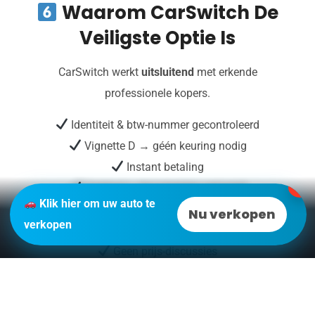
Waarom CarSwitch De
Veiligste Optie Is
CarSwitch werkt
uitsluitend
met erkende
professionele kopers.
Identiteit & btw-nummer gecontroleerd
Vignette D → géén keuring nodig
Instant betaling
Contract + documenten verzorgd
✕
Klik hier om uw auto te
Geen contact met onbekenden
Nu verkopen
verkopen
Ophaling aan huis
Geen prijs-discussies
Jij krijgt
0 risico + hoogste prijs
.