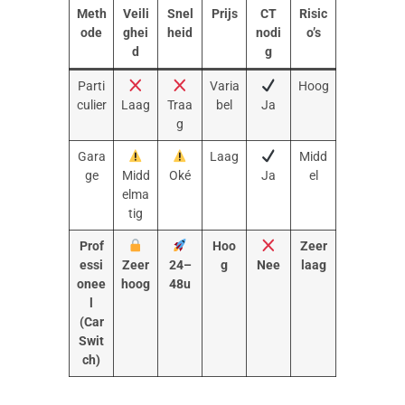
Meth
Veili
Snel
Prijs
CT
Risic
ode
ghei
heid
nodi
o’s
d
g
Parti
Varia
Hoog
culier
Laag
Traa
bel
Ja
g
Gara
Laag
Midd
ge
Midd
Oké
Ja
el
elma
tig
Prof
Hoo
Zeer
essi
Zeer
24–
g
Nee
laag
onee
hoog
48u
l
(Car
Swit
ch)