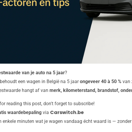
estwaarde van je auto na 5 jaar
?
behoudt een wagen in België na 5 jaar
ongeveer 40 à 50 %
van z
restwaarde hangt af van
merk, kilometerstand, brandstof, ond
or reading this post, don't forget to subscribe!
Carswitch.be
atis waardebepaling
via
n enkele minuten wat je wagen vandaag écht waard is — zonder k