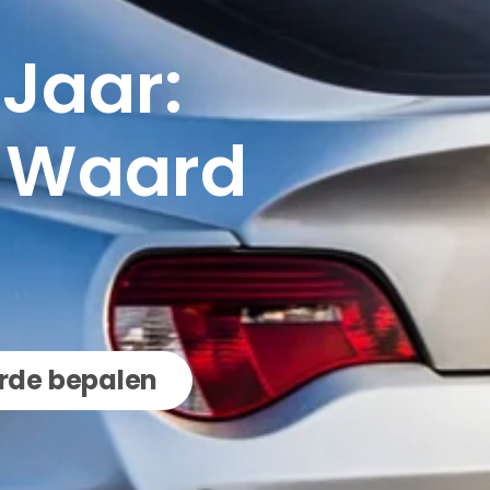
Jaar:
 Waard
de bepalen