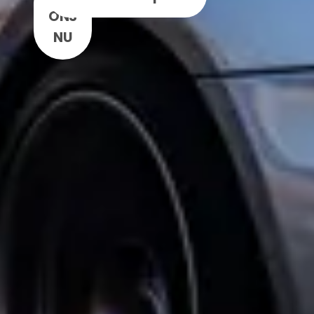
ONS
NU