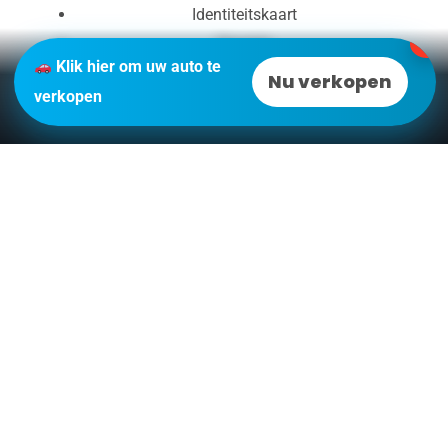
Identiteitskaart
Sleutels
✕
Klik hier om uw auto te
Wij zorgen voor correcte vrijwaring en
Nu verkopen
verkopen
verkoopovereenkomst
.
1
Is Auto Verkopen
Zonder Keuring Veilig?
Ja, mits u verkoopt aan een betrouwbare
professionele partij.
Car-Switch biedt:
Transparante werkwijze
Duidelijke overeenkomst
Veilige betaling